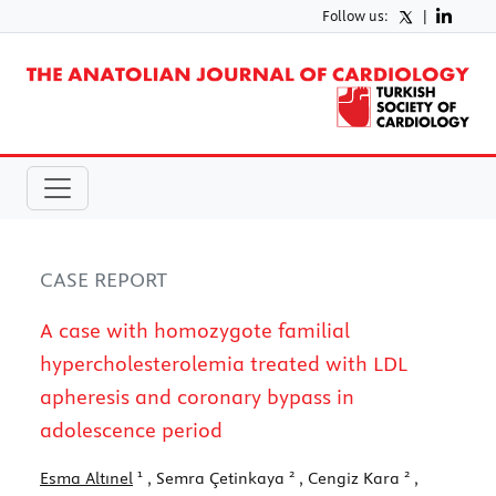
Follow us:
|
CASE REPORT
A case with homozygote familial
hypercholesterolemia treated with LDL
apheresis and coronary bypass in
adolescence period
1
2
2
Esma Altınel
, Semra Çetinkaya
, Cengiz Kara
,