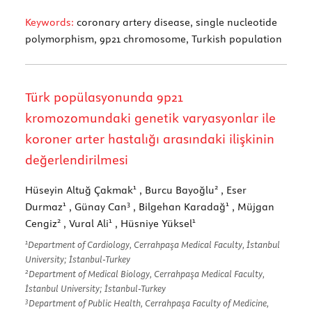
Keywords:
coronary artery disease, single nucleotide
polymorphism, 9p21 chromosome, Turkish population
Türk popülasyonunda 9p21
kromozomundaki genetik varyasyonlar ile
koroner arter hastalığı arasındaki ilişkinin
değerlendirilmesi
1
2
Hüseyin Altuğ Çakmak
, Burcu Bayoğlu
, Eser
1
3
1
Durmaz
, Günay Can
, Bilgehan Karadağ
, Müjgan
2
1
1
Cengiz
, Vural Ali
, Hüsniye Yüksel
1
Department of Cardiology, Cerrahpaşa Medical Faculty, İstanbul
University; İstanbul-Turkey
2
Department of Medical Biology, Cerrahpaşa Medical Faculty,
İstanbul University; İstanbul-Turkey
3
Department of Public Health, Cerrahpaşa Faculty of Medicine,