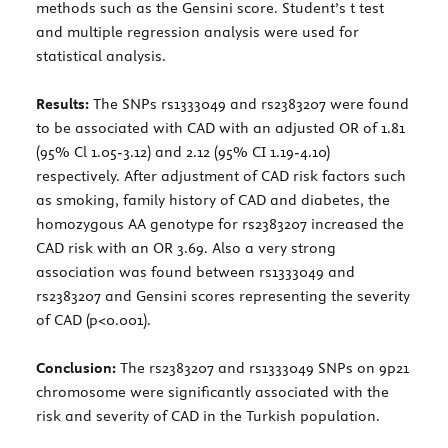
methods such as the Gensini score. Student’s t test
and multiple regression analysis were used for
statistical analysis.
Results:
The SNPs rs1333049 and rs2383207 were found
to be associated with CAD with an adjusted OR of 1.81
(95% Cl 1.05-3.12) and 2.12 (95% CI 1.19-4.10)
respectively. After adjustment of CAD risk factors such
as smoking, family history of CAD and diabetes, the
homozygous AA genotype for rs2383207 increased the
CAD risk with an OR 3.69. Also a very strong
association was found between rs1333049 and
rs2383207 and Gensini scores representing the severity
of CAD (p<0.001).
Conclusion:
The rs2383207 and rs1333049 SNPs on 9p21
chromosome were significantly associated with the
risk and severity of CAD in the Turkish population.