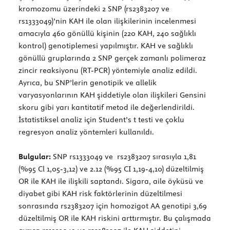
kromozomu üzerindeki 2 SNP (rs2383207 ve
rs1333049)’nin KAH ile olan ilişkilerinin incelenmesi
amacıyla 460 gönüllü kişinin (220 KAH, 240 sağlıklı
kontrol) genotiplemesi yapılmıştır. KAH ve sağlıklı
gönüllü gruplarında 2 SNP gerçek zamanlı polimeraz
zincir reaksiyonu (RT-PCR) yöntemiyle analiz edildi.
Ayrıca, bu SNP’lerin genotipik ve allelik
varyasyonlarının KAH şiddetiyle olan ilişkileri Gensini
skoru gibi yarı kantitatif metod ile değerlendirildi.
İstatistiksel analiz için Student’s t testi ve çoklu
regresyon analiz yöntemleri kullanıldı.
Bulgular:
SNP rs1333049 ve rs2383207 sırasıyla 1,81
(%95 Cl 1,05-3,12) ve 2.12 (%95 CI 1,19-4,10) düzeltilmiş
OR ile KAH ile ilişkili saptandı. Sigara, aile öyküsü ve
diyabet gibi KAH risk faktörlerinin düzeltilmesi
sonrasında rs2383207 için homozigot AA genotipi 3,69
düzeltilmiş OR ile KAH riskini arttırmıştır. Bu çalışmada