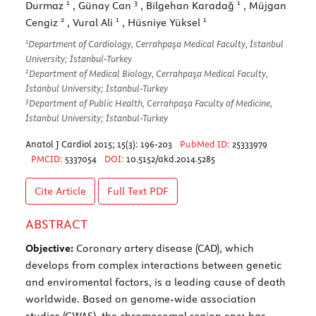
1
3
1
Durmaz
, Günay Can
, Bilgehan Karadağ
, Müjgan
2
1
1
Cengiz
, Vural Ali
, Hüsniye Yüksel
1
Department of Cardiology, Cerrahpaşa Medical Faculty, İstanbul
University; İstanbul-Turkey
2
Department of Medical Biology, Cerrahpaşa Medical Faculty,
İstanbul University; İstanbul-Turkey
3
Department of Public Health, Cerrahpaşa Faculty of Medicine,
İstanbul University; İstanbul-Turkey
Anatol J Cardiol 2015; 15(3): 196-203
PubMed ID:
25333979
PMCID:
5337054
DOI:
10.5152/akd.2014.5285
Cite Article
Full Text
PDF
ABSTRACT
Objective:
Coronary artery disease (CAD), which
develops from complex interactions between genetic
and enviromental factors, is a leading cause of death
worldwide. Based on genome-wide association
studies (GWAS), the chromosomal region 9p21 has