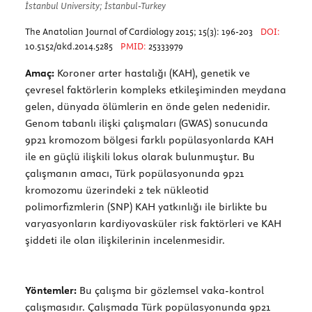
İstanbul University; İstanbul-Turkey
The Anatolian Journal of Cardiology 2015; 15(3): 196-203
DOI:
10.5152/akd.2014.5285
PMID:
25333979
Amaç:
Koroner arter hastalığı (KAH), genetik ve
çevresel faktörlerin kompleks etkileşiminden meydana
gelen, dünyada ölümlerin en önde gelen nedenidir.
Genom tabanlı ilişki çalışmaları (GWAS) sonucunda
9p21 kromozom bölgesi farklı popülasyonlarda KAH
ile en güçlü ilişkili lokus olarak bulunmuştur. Bu
çalışmanın amacı, Türk popülasyonunda 9p21
kromozomu üzerindeki 2 tek nükleotid
polimorfizmlerin (SNP) KAH yatkınlığı ile birlikte bu
varyasyonların kardiyovasküler risk faktörleri ve KAH
şiddeti ile olan ilişkilerinin incelenmesidir.
Yöntemler:
Bu çalışma bir gözlemsel vaka-kontrol
çalışmasıdır. Çalışmada Türk popülasyonunda 9p21