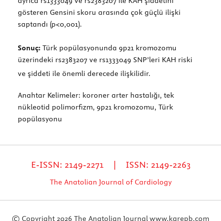
ayrıca rs1333049 ve rs2383207 ile KAH şiddetini
gösteren Gensini skoru arasında çok güçlü ilişki
saptandı (p<0,001).
Sonuç:
Türk popülasyonunda 9p21 kromozomu
üzerindeki rs2383207 ve rs1333049 SNP’leri KAH riski
ve şiddeti ile önemli derecede ilişkilidir.
Anahtar Kelimeler:
koroner arter hastalığı, tek
nükleotid polimorfizm, 9p21 kromozomu, Türk
popülasyonu
E-ISSN: 2149-2271 | ISSN: 2149-2263
The Anatolian Journal of Cardiology
© Copyright 2026 The Anatolian Journal
www.karepb.com